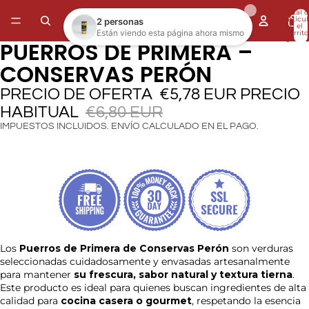
Total 
artícul
en el
carrito
0
PUERROS DE PRIMERA –
ABRIR
IMAGEN
CONSERVAS PERÓN
A
PANTALLA
PRECIO DE OFERTA
€5,78 EUR
PRECIO
COMPLETA
HABITUAL
€6,80 EUR
IMPUESTOS INCLUIDOS. ENVÍO CALCULADO EN EL PAGO.
Los
Puerros de Primera de Conservas Perón
son verduras
seleccionadas cuidadosamente y envasadas artesanalmente
para mantener
su frescura, sabor natural y textura tierna
.
Este producto es ideal para quienes buscan ingredientes de alta
calidad para
cocina casera o gourmet
, respetando la esencia